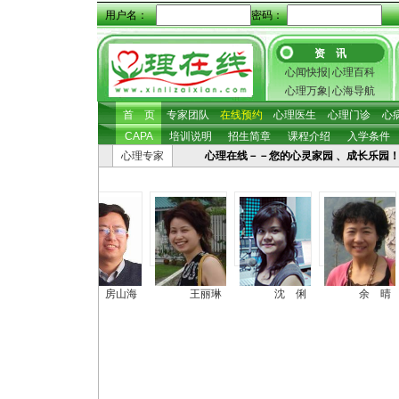
用户名：
密码：
资 讯
心闻快报
|
心理百科
心理万象
|
心海导航
首 页
专家团队
在线预约
心理医生
心理门诊
心
CAPA
培训说明
招生简章
课程介绍
入学条件
心理专家
心理在线－－您的心灵家园 、成长乐园！ 心理咨
张照坤
房山海
王丽琳
沈 俐
余 晴