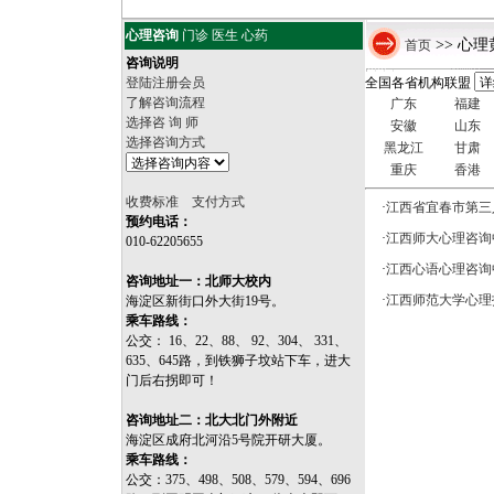
王卫民
心理咨询
门诊
医生
心药
>> 心理
首页
咨询说明
登陆注册会员
全国各省机构联盟
了解咨询流程
广东
福建
选择咨 询 师
安徽
山东
选择咨询方式
黑龙江
甘肃
重庆
香港
收费标准 支付方式
·
江西省宜春市第三
预约电话：
·
江西师大心理咨询
010-62205655
·
江西心语心理咨询
咨询地址一：北师大校内
·
江西师范大学心理
海淀区新街口外大街19号。
乘车路线：
公交： 16、22、88、 92、304、 331、
635、645路，到铁狮子坟站下车，进大
门后右拐即可！
咨询地址二：北大北门外附近
海淀区成府北河沿5号院开研大厦。
乘车路线：
公交：375、498、508、579、594、696