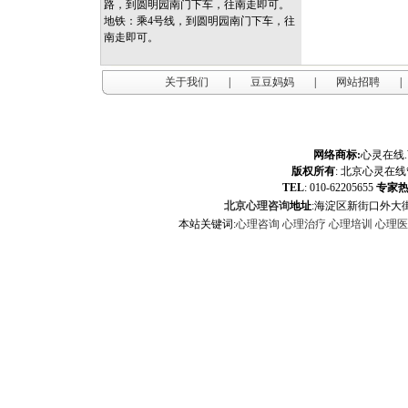
路，到圆明园南门下车，往南走即可。
地铁：乘4号线，到圆明园南门下车，往
南走即可。
关于我们
|
豆豆妈妈
|
网站招聘
|
网络商标:
心灵在线
版权所有
:
北京心灵在线
TEL
: 010-62205655
专家
北京心理咨询
地址
:海淀区新街口外大街
本站关键词:
心理咨询
心理治疗
心理培训
心理医