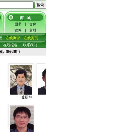
商 城
图书
|
音像
软件
|
器材
程
在线测评
在线黄页
在线报名
联系我们
8、86868848
张照坤
房山海
王丽琳
沈 俐