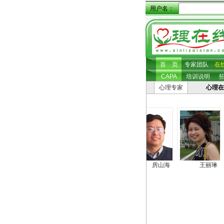
用户名：
首 页
专家团队
在
CAPA
培训说明
心理专家
心理在
张照坤
房山海
王丽琳