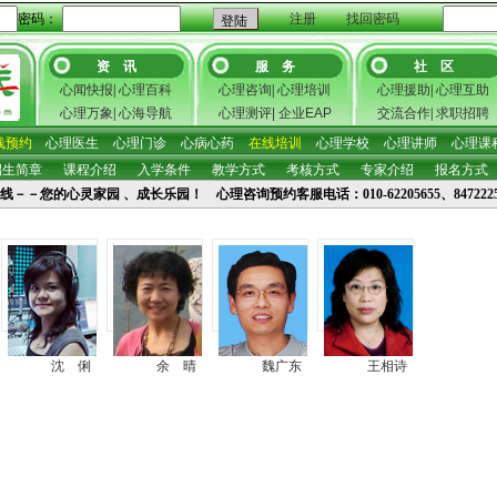
密码：
注册
找回密码
资 讯
服 务
社 区
心闻快报
|
心理百科
心理咨询
|
心理培训
心理援助
|
心理互助
心理万象
|
心海导航
心理测评
|
企业EAP
交流合作
|
求职招聘
线预约
心理医生
心理门诊
心病心药
在线培训
心理学校
心理讲师
心理课
招生简章
课程介绍
入学条件
教学方式
考核方式
专家介绍
报名方式
线－－您的心灵家园 、成长乐园！ 心理咨询预约客服电话：010-62205655、8472225
沈 俐
余 晴
魏广东
王相诗