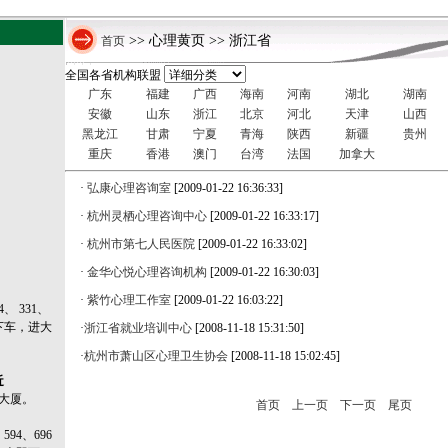
>> 心理黄页 >> 浙江省
首页
全国各省机构联盟
广东
福建
广西
海南
河南
湖北
湖南
安徽
山东
浙江
北京
河北
天津
山西
黑龙江
甘肃
宁夏
青海
陕西
新疆
贵州
重庆
香港
澳门
台湾
法国
加拿大
·
弘康心理咨询室
[2009-01-22 16:36:33]
·
杭州灵栖心理咨询中心
[2009-01-22 16:33:17]
·
杭州市第七人民医院
[2009-01-22 16:33:02]
·
金华心悦心理咨询机构
[2009-01-22 16:30:03]
·
紫竹心理工作室
[2009-01-22 16:03:22]
4、 331、
站下车，进大
·
浙江省就业培训中心
[2008-11-18 15:31:50]
·
杭州市萧山区心理卫生协会
[2008-11-18 15:02:45]
近
大厦。
首页
上一页
下一页
尾页
594、696