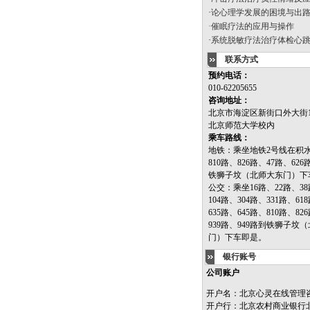
·
论心理学发展的困境与出
·
催眠疗法的应用与操作
·
系统脱敏疗法治疗体检心
联系方式
预约电话：
010-62205655
咨询地址：
北京市海淀区新街口外大街1
北京师范大学校内
乘车路线：
地铁：乘坐地铁2号线在积
810路、826路、47路、626
铁狮子坟（北师大东门）下
公交：乘坐16路、22路、38
104路、304路、331路、61
635路、645路、810路、82
939路、949路到铁狮子坟
门）下车即是。
银行账号
公司账户
开户名：北京心灵在线管理
开户行：北京农村商业银行