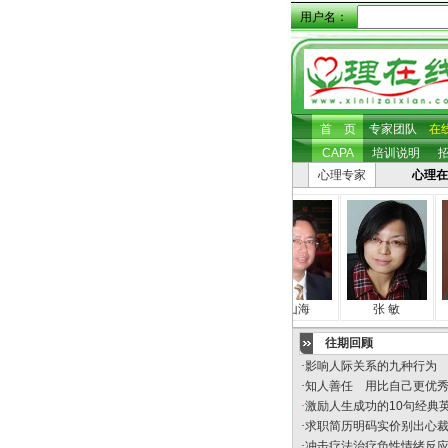
用户名：
首 页
专家团队
在
CAPA
培训说明
心理专家
心理在
张照坤
沈 丽
房山海
张 敏
往期回顾
·
影响人际关系的九种行为
·
知人善任 用比自己更优
·
激励人生成功的10句经典
·
求职简历明码实价别出心
·
冲击疗法治疗负性情绪反