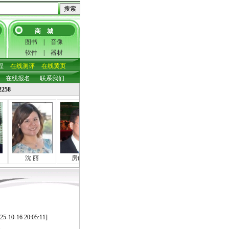
商 城
图书
|
音像
软件
|
器材
程
在线测评
在线黄页
在线报名
联系我们
22258
沈 丽
房山海
张 敏
刘文罡
朱玉
25-10-16 20:05:11]