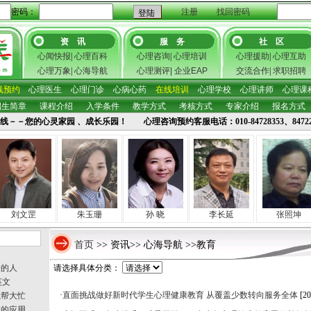
密码：
注册
找回密码
资 讯
服 务
社 区
心闻快报
|
心理百科
心理咨询
|
心理培训
心理援助
|
心理互助
心理万象
|
心海导航
心理测评
|
企业EAP
交流合作
|
求职招聘
线预约
心理医生
心理门诊
心病心药
在线培训
心理学校
心理讲师
心理课
招生简章
课程介绍
入学条件
教学方式
考核方式
专家介绍
报名方式
线－－您的心灵家园 、成长乐园！ 心理咨询预约客服电话：010-84728353、847
刘文罡
朱玉珊
孙 晓
李长延
张照坤
首页
>> 资讯>> 心海导航 >>教育
秀的人
请选择具体分类：
英文
·
直面挑战做好新时代学生心理健康教育 从覆盖少数转向服务全体
[20
裁帮大忙
应的应用