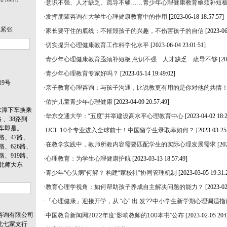
·
意识不强、人才缺乏、疏导不够……青少年心理健康教育亟须补短
路
·
发挥朋辈咨询在大学生心理健康教育中的作用
[2023-06-18 18:57:57]
跳紧张
·
家长要守住的底线：不摧毁孩子的兴趣，不伤害孩子的自信
[2023-06
·
切实提升心理健康教育工作科学化水平
[2023-06-04 23:01:51]
·
青少年心理健康教育亟须补短板 意识不强 人才缺乏 疏导不够
[20
·
青少年心理教育专家好吗？
[2023-05-14 19:49:02]
9号
·
亲子教育心理咨询：与孩子沟通，比说教更有用的是你对他的共情
·
佑护儿童青少年心理健康
[2023-04-09 20:57:49]
水潭下车换乘
·
华东交通大学：“五度”并举建设高水平心理教育中心
[2023-04-02 18:2
路 、38路到
车即是。
·
UCL 10个专业进入全球前十！中国留学生录取率如何？
[2023-03-25
路、47路、
·
在教学实践中，教师所教内容需要匹配学生的实际心理发展需求
[20
8路、626路、
6路、919路、
·
心理教育：为学生心理健康护航
[2023-03-13 18:57:49]
（北师大东
·
青少年“心头病”何解？ 构建“家校社”协同管理机制
[2023-03-05 19:31:
·
教育心理学视角：如何帮助孩子养成自主解决问题的能力？
[2023-02
·
「心理健康」迎接开学，从 “心” 出 发??中小学生新学期心理调适指
咨询有限公司
·
中国教育新闻网2022年度“影响教师的100本书”公布
[2023-02-05 20:
北七家支行