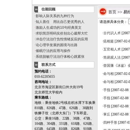
王 坤
往期回顾
首页
>> 易
·
影响人际关系的九种行为
·
知人善任 用比自己更优秀的人
请选择具体分类：
·
激励人生成功的10句经典英文
·
古代识人术
[2007
·
求职简历明码实价别出心裁帮大忙
·
冲击疗法治疗负性情绪反应的应用
·
痣相篇
[2007-02-0
·
论心理学发展的困境与出路
·
五官相人术
[2007
·
催眠疗法的应用与操作
·
系统脱敏疗法治疗体检心跳紧张
·
简易观人法
[2007
联系方式
·
曾国藩《冰鉴》
预约电话：
·
命与相
[2007-02-0
010-62205655
咨询地址：
·
命与相
[2007-02-0
北京市海淀区新街口外大街19号
·
手指
[2007-02-08 
北京师范大学校内
乘车路线：
·
手指
[2007-02-08 
地铁：乘坐地铁2号线在积水潭下车换乘
·
手指
[2007-02-08 
810路、826路、47路、626路 、38路到
铁狮子坟（北师大东门）下车即是。
·
掌丘
[2007-02-08 
公交：乘坐16路、22路、38路、47路、
·
四种手形
[2007-0
104路、304路、331路、618路、626路、
635路、645路、810路、826路、919路、