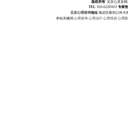
版权所有
:
北京心灵在线
TEL
: 010-62205655
专家
北京心理咨询
地址
:海淀区新街口外大街
本站关键词:
心理咨询
心理治疗
心理培训
心理医