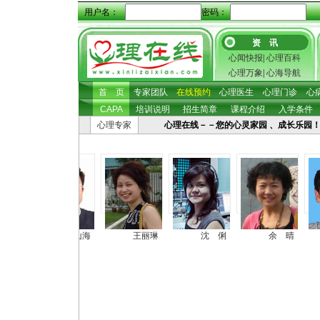
用户名：
密码：
资 讯
心闻快报
|
心理百科
心理万象
|
心海导航
首 页
专家团队
在线预约
心理医生
心理门诊
心
CAPA
培训说明
招生简章
课程介绍
入学条件
心理专家
心理在线－－您的心灵家园 、成长乐园！ 心理
张照坤
房山海
王丽琳
沈 俐
余 晴