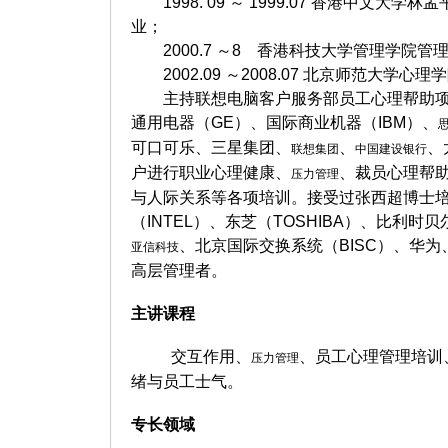
1998. 09
～
1999.07
香港中文大学林孟
业；
2000.7
～
8
香港科技大学管理学院管理
2002.09
～
2008.07
北京师范大学心理学
主持联想电脑客户服务部员工心理帮助
通用电器（
GE
）、国际商业机器（
IBM
）、
可口可乐、三星集团、
、
、
联想集团
中国建设银行
户进行职业心理健康、
、裁员心理帮
压力管理
与人际关系等各项培训。接受过张西超博士
（
INTEL
）、东芝（
TOSHIBA
）、比利时贝
、北京国际交换系统（
BISC
）、华为
亚信科技
高层管理者。
主讲课程
交互作用、
、员工心理管理培训
压力管理
绪与员工士气。
专长领域