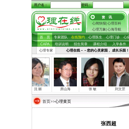
用户名：
密码：
资 讯
心闻快报
|
心理百科
心理万象
|
心海导航
首 页
专家团队
在线预约
心理医生
心理门诊
心
CAPA
培训说明
招生简章
课程介绍
入学条件
心理专家
心理在线－－您的心灵家园 、成长乐园！ 心
张照坤
沈 丽
房山海
张 敏
刘文罡
首页
>>心理黄页
张西超