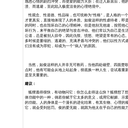
感恩心情的剧烈冲突，而使爱的能力夭折；在迁入新居后，他
溃、而逃避，至此陷入极度沮丧的心理绝境中。
性观念、性道德、性品味，也可统称为“性格”，是人格的一
才更真实，直接地体现了人的本质。如俊这样的性虐待者，即
的同时，也在毁坏自己的心理精神。但是他别无他途，按照他
坏行为，来平衡自己的绝望与攻击冲动。他们常以为自己是生
公道，总是被别人掠夺，因此仇恨、愤怒、绝望是常有的心态
多时候是萎缩的、逃避的、充满矛盾与冲突的，他们以性方式
们没有成为罪犯，却成为一个“病人”的原因。
当然，如俊这样的人并非无可救药，当他四处碰壁、四面楚歌
点时，他有可能会从地上站起身，彻底换一种人生，尝试着重
是至关重要的。
建议：
狐狸逃得很快，有动物问它：你怎么走得这么快？狐狸想了想
体功能中的一种，倘若你赋于它太多的意义，或用它献媚、示
的功能。人的身体是一个漫长的进化结果，有其生物、心理的
它，就会受到惩罚。俊的爱无能，就因为他太在乎自己的性能