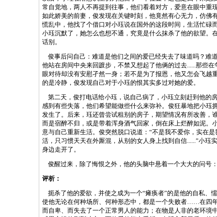
常自觉地，两人不再提到往事，他们看着对方，爱意在眼中重现..
如此娇美的前妻，俊发现在关键时刻，他竟然有心无力，仿佛
慌乱中，他找了个借口对小珏说在国外的这段时间，生活忙碌
小珏沉默了，她怎么也想不通，究竟是什么抹杀了他的欲望。
话别。
俊事后问自己：难道是他们之间的爱已经失去了味道吗？难道
他站在房间中央来回踱步，不禁又想起了他俩的过去......那
眼对待却没有安慰孑然一身；若不是为了报恩，他又怎会飞越
的是冷静，俊发现自己对于小珏的恨其实多过对她的爱。
第二天，俊打电话给小珏，说自己病了，小珏立刻赶到他的房
感到有些失落，他们希望能做些什么来弥补。俊狂暴地把小珏拥进怀
发生了。后来，珏还曾尝试租别的房子，期望情况有所改善，
而是宿醉不归，或是带着浑身酒气回家，倒在床上烂醉如泥。
意与自己重新生活。俊突然脱口说道：“不是我不爱你，实在是
活，只习惯天天在外厮混，从别的女人身上找到自信......”小
身边走开了。
俊醒过来，除了悔恨之外，他的头脑中悬着一个大大的问号：究竟是
评析：
扼杀了他的爱欲，并使之成为一个“瘫痪者”的是他的自私、
使他无论在何种场所、何种形态中，都是一个失败者……在四
而自卑、而失去了一个正常男人的能力；在物是人非的老环境