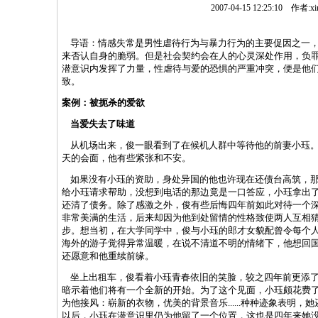
2007-04-15 12:25:10 作者:xin
导语：情感失常是男性虐待行为与暴力行为的主要促因之一
来否认自身的脆弱。但是社会契约会在人的心灵深处作用，负
潜意识内发挥了力量，性虐待与爱的恐惧的严重冲突，便是他
致。
案例：被扼杀的爱欲
当爱失去了味道
从机场出来，俊一眼看到了在候机人群中等待他的前妻小珏。
天的会面，他有些紧张和不安。
如果没有小珏的资助，身处异国的他也许现在还债台高筑，那
给小珏请求帮助，没想到电话的那边竟是一口答应，小珏拿出
还清了债务。除了感激之外，俊有些后悔四年前如此对待一个
非常美满的生活，后来却因为他到处留情的性格致使两人互相
步。想当初，在大学同学中，俊与小珏的郎才女貌配曾令每个
海外的游子觉得异常温暖，在说不清道不明的情绪下，他想回
还愿意和他重续前缘。
坐上出租车，俊看着小珏青春依旧的笑脸，较之四年前更添了
暗示着他们将有一个全新的开始。为了这个见面，小珏颇花费
为他接风：崭新的衣物，优美的背景音乐......种种迹象表明
以后，小珏在潜意识里仍为他留了一个位置，这也是四年来她