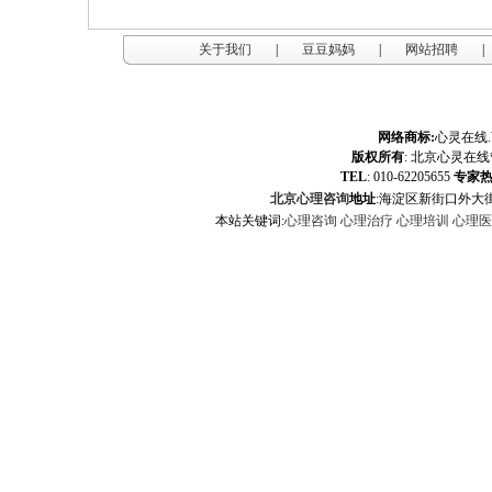
关于我们
|
豆豆妈妈
|
网站招聘
|
网络商标:
心灵在线
版权所有
:
北京心灵在线
TEL
: 010-62205655
专家
北京心理咨询
地址
:海淀区新街口外大街
本站关键词:
心理咨询
心理治疗
心理培训
心理医