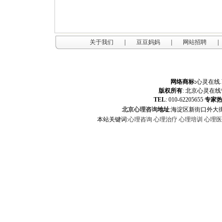
关于我们
|
豆豆妈妈
|
网站招聘
|
网络商标:
心灵在线
版权所有
:
北京心灵在线
TEL
: 010-62205655
专家
北京心理咨询
地址
:海淀区新街口外大街
本站关键词:
心理咨询
心理治疗
心理培训
心理医