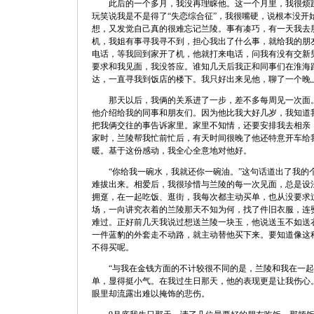
此后的一个多月，我没再理睬他。这一个月里，我很烦躁
玩笑说我是不是得了“失恋综合征”，我很嘴硬，说根本没开
想，又发觉自己真的很难忘记兰陵。事有凑巧，有一天我去
机，我姐有事寻我寻不到，担心我出了什么事，就给我的朋
电话，等我回到家开了机，他就打来电话，问我有没有交新
要求和我见面，我没答应。谁知几天后我正和同事们在淮海
达，一直寻我到饭店的楼下。我只好出来见他，聊了一个晚
那天以后，我俩的关系进了一步，差不多每周见一次面。
他介绍给我的同事和朋友们。因为他比我大好几岁，我知道
把我俩交往的事告诉家里。家里不知情，还要安排我去相亲
家时，兰陵帮我忙前忙后，有天时间很晚了他还特意开车给
暖。基于这份感动，我全心全意地对他好。
“你给我一碗水，我就还你一碗油。”这句话道出了我的
难拔出来。相爱后，我很珍惜与兰陵的每一次见面，总是设
拥趸，在一起吃饭、逛街，我每次都主动买单，也从没要求
场，一向讲究衣着的兰陵那天不知为何，找了件旧衣服，连
难过。正好前几天我说过想送兰陵一块玉，他说送玉不如送
一件蓝豹的外套走不动路，就主动替他买下来。要知道像这种
不得买呢。
“与我在金钱方面的不计较很不同的是，兰陵和我在一起
单，显得挺小气。在我过生日那天，他的表现更是让我伤心
眼里却流露出难以掩饰的悲伤。