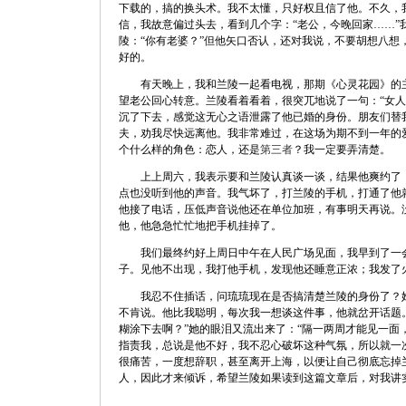
下载的，搞的换头术。我不太懂，只好权且信了他。不久，
信，我故意偏过头去，看到几个字：“老公，今晚回家……”
陵：“你有老婆？”但他矢口否认，还对我说，不要胡想八想
好的。
有天晚上，我和兰陵一起看电视，那期《心灵花园》的主
望老公回心转意。兰陵看着看着，很突兀地说了一句：“女人
沉了下去，感觉这无心之语泄露了他已婚的身份。朋友们替
夫，劝我尽快远离他。我非常难过，在这场为期不到一年的
个什么样的角色：恋人，还是
第三者
？我一定要弄清楚。
上上周六，我表示要和兰陵认真谈一谈，结果他爽约了；
点也没听到他的声音。我气坏了，打兰陵的手机，打通了他
他接了电话，压低声音说他还在单位加班，有事明天再说。
他，他急急忙忙地把手机挂掉了。
我们最终约好上周日中午在人民广场见面，我早到了一会
子。见他不出现，我打他手机，发现他还睡意正浓；我发了
我忍不住插话，问琉琉现在是否搞清楚兰陵的身份了？她
不肯说。他比我聪明，每次我一想谈这件事，他就岔开话题。
糊涂下去啊？”她的眼泪又流出来了：“隔一两周才能见一面
指责我，总说是他不好，我不忍心破坏这种气氛，所以就一
很痛苦，一度想辞职，甚至离开上海，以便让自己彻底忘掉
人，因此才来倾诉，希望兰陵如果读到这篇文章后，对我讲