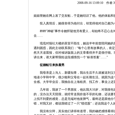
2008-09-16 13:09:10 作者:3
姐姐替她在网上发了交友帖，于是她结识了他。他的体贴和
投入真情后，她很舍得为他付出，却觉得他对自己颇为小
种种"神秘"事件令她怀疑他另有爱人，却始终不忍心去
去……
琉琉对报社大楼的茶室不陌生，她说半年前曾陪同她的朋
遇到困惑，因此主动联系我们：“每个心里有故事的人，肯
然天天读晨报，但对倾诉版面上的文章看得并不是很仔细。
讲出来，请大家帮我给这段感情找一个‘标准答案’……”
征婚帖引来执着男
我母亲是
上海
人，新疆知青，我出生后不久就被送到父
地读小学和中学，很少能和父母在一起长期生活。就因为这
全感。大学毕业后，我独自在上海租房、找工作，事业上还
几年前，我谈了一个男朋友，他比我大10岁，对我很包
的，没办法天天陪我，就经常送我价值不菲的礼物，还说要
上找不到爱的感觉，总是无端对他发脾气，最终还是跟他分
错，对我又好，都说我错过了一只“绩优股”；还说我这个人
我没有分辩，其实他们讲得有道理，我的确把感情看得比