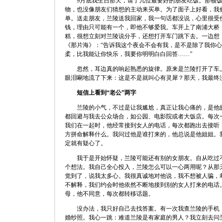
9月底我生日那天，请了几位最要好的朋友吃饭。那顿饭
物，也没像朋友们猜想的主动来买单。为了面子上好看，我
单。送走朋友，兰陵送我回家，我一句话都没说，心里很受
钱，理由只可能有一个，即他不够爱我。车开上了南浦大桥
糕，很想立刻对兰陵说分手，还想打开车门跳下去。一边想
《那片海》：“告诉我这个夜会不会有我，是不是除了我你
柔，比我能让你快乐，我要你明明白白回答……”
忽然，耳边真的响起熟悉的旋律。原来是兰陵打开了车上
眼泪唰地流了下来：这是不是就叫心有灵犀？那天，我最终
短信上看到“老公”两字
兰陵的小气，不过是让我尴尬，真正让我心痛的，是他的
都回避与我去公众场合，如公园、电影院或者大饭店。每次一
我们在一起时，他经常接到女人的电话，每次都跑出去接听
方拼命解释什么。我问过他是谁打来的，他总说是他姐姐。
定就有疑心了。
我于是开始怀疑，兰陵可能还有别的女朋友。自从吃过不
个想法。我自己全心投入，兰陵怎么可以一心两用呢？从那
觉到了，说我太多心。我很真诚地对他说，我不想被人骗，
不解释，我们约会时他依然不断地接到别的女人打来的电话
母，他不同意，每次都转移话题。
没办法，我只好自己去找答案。有一次我查兰陵的手机，
婚纱照。我心一跳：难道兰陵是有家庭的男人？我立刻去问