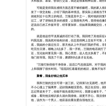
天和股票、基金、钞票打交道，我还是很重精神层面，期待
可能是觉得我在感情方面态度不够积极吧，我的家人很着
发了一张交友帖，介绍了我的基本情况。那实际上就相当于
就收到近十位男士的电话。兰陵是其中之一，我对他的回复
过工，讲了讲独在异乡的感受，让我很有共鸣，觉得他也像
还说自己的工作挺辛苦，经常要加班，但如果我俩能交往，
的。
就是他这些平淡真诚的话打动了我。我回绝了其他应征者
约我见面，我虽然对他有好感，但总觉得网上交友不可靠，
底，我姐的小孩过生日，那天他从上午开始打我的手机，非
吃完生日酒，都晚上8点多了，我一开机，兰陵的电话就打
近，无论如何要见我一面。我心里想，这人也太执着了，不
场门前等我。我洗了个澡，磨蹭到9点多才去见他。
“兰陵打扮得很干净得体，说话口气也很温和。对于我的
上和我聊了很长时间。”琉琉回忆着最初的相识，眼角不知
聚餐，我备好钱让他买单
我和兰陵的交往可谓一波三折。记得第5次见面吧，他开
不小心撞上了隔离带，还好我俩都没受伤。我正在后怕，就
忘记带皮夹子了，你能不能先借我2000元，我要去修车子。
戒备，看到他没相识多久就向我借钱，就更不开心。我没借
他，说作为一个男人，他应该自重自爱自强地生活。