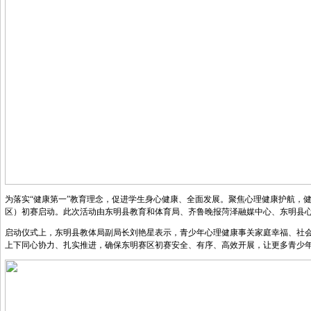
为落实“健康第一”教育理念，促进学生身心健康、全面发展。聚焦心理健康护航，健
区）初赛启动。此次活动由东明县教育和体育局、齐鲁晚报菏泽融媒中心、东明县
启动仪式上，东明县教体局副局长刘艳星表示，青少年心理健康事关家庭幸福、社
上下同心协力、扎实推进，确保东明赛区初赛安全、有序、高效开展，让更多青少