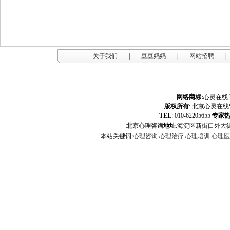
关于我们
|
豆豆妈妈
|
网站招聘
|
网络商标:
心灵在线
版权所有
:
北京心灵在线
TEL
: 010-62205655
专家
北京心理咨询
地址
:海淀区新街口外大街
本站关键词:
心理咨询
心理治疗
心理培训
心理医