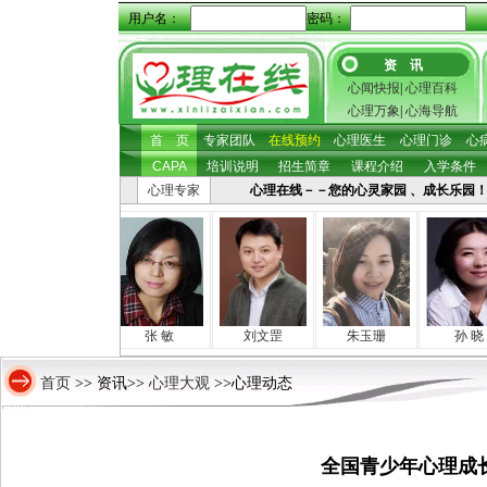
用户名：
密码：
资 讯
心闻快报
|
心理百科
心理万象
|
心海导航
首 页
专家团队
在线预约
心理医生
心理门诊
心
CAPA
培训说明
招生简章
课程介绍
入学条件
心理专家
心理在线－－您的心灵家园 、成长乐园！ 心理咨
房山海
张 敏
刘文罡
朱玉珊
孙 晓
首页
心理大观
>> 资讯>>
>>心理动态
全国青少年心理成